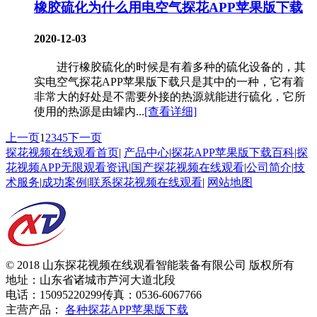
橡胶硫化为什么用电空气探花APP苹果版下载
2020-12-03
进行橡胶硫化的时候是有着多种的硫化设备的，其
实电空气探花APP苹果版下载只是其中的一种，它有着
非常大的好处是不需要外接的热源就能进行硫化，它所
使用的热源是由罐内...
[查看详细]
上一页
1
2
3
4
5
下一页
探花视频在线观看首页
|
产品中心
|
探花APP苹果版下载百科
|
探
花视频APP无限观看资讯
|
国产探花视频在线观看
|
公司简介
|
技
术服务
|
成功案例
|
联系探花视频在线观看
|
网站地图
© 2018 山东探花视频在线观看智能装备有限公司 版权所有
地址：山东省诸城市芦河大道北段
电话：15095220299
传真：0536-6067766
主营产品：
各种探花APP苹果版下载